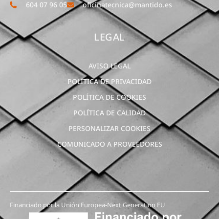
604 07 96 05
oficinatecnica@mantido.es
LEGAL
AVISO LEGAL
POLÍTICA DE PRIVACIDAD
POLÍTICA DE COOKIES
POLÍTICA DE CALIDAD
PERSONALIZAR COOKIES
COMUNICADO A PROVEEDORES
Financiado por la Unión Europea-Next Generation EU