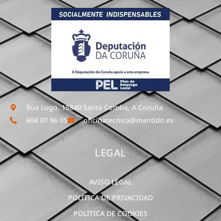
Rúa Lugo, 15840 Santa Comba, A Coruña
604 07 96 05
oficinatecnica@mantido.es
LEGAL
AVISO LEGAL
POLÍTICA DE PRIVACIDAD
POLÍTICA DE COOKIES