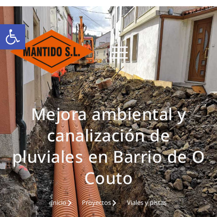
Abrir barra de herramientas
Mejora ambiental y
canalización de
pluviales en Barrio de O
Couto
Inicio
Proyectos
Viales y pistas