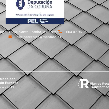
ugo, 15840 Santa Comba, A Coruña
604 07 96 05
oficinatecnica@mantido.es