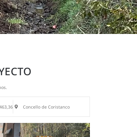
OYECTO
nos.
463,36
Concello de Coristanco