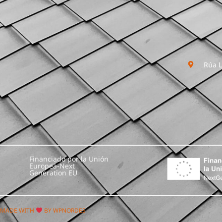
Rúa L
Financiado por la Unión
Europea-Next
Generation EU
MADE WITH
BY WPNORDES