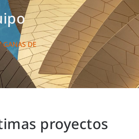
uipo
Y GANAS DE
timas proyectos