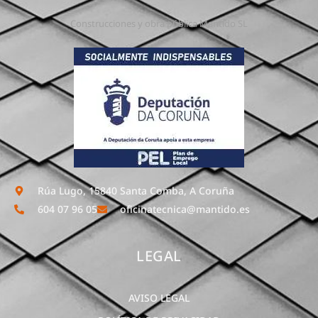
Construcciones y obra pública Mantido SL
Rúa Lugo, 15840 Santa Comba, A Coruña
604 07 96 05
oficinatecnica@mantido.es
LEGAL
AVISO LEGAL