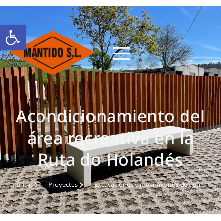
Abrir barra de herramientas
Acondicionamiento del
área recreativa en la
Ruta do Holandés
Inicio
Proyectos
Excavaciones y movimientos de tierra